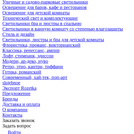
Уличные и садово-парковые светильники
Освещение для баров, кафе и ресторанов
Освещение для детской комнаты
Технический свет и комплектующие
Светильники бра и люстры в спальню
Светильники в ванную комнату со степенью влагозащиты
Стиль и дизайн
Светильники, люстры и бра для детской комнаты
Флористика, прованс, викторианский
Классика, ренессанс, ампир
Лофт, стимпанк, эдиссон
Модерн, ар-деко, нуво
Ретро, этно, кантри, тиффани
Готика, романский
Современный, хай-тек, поп-арт
slujebnoe
Экспорт Rozetka
Предложение
Бренды
Доставка и оплата
О компании
Контакты
Заказать звонок
Задать вопрос
Войти