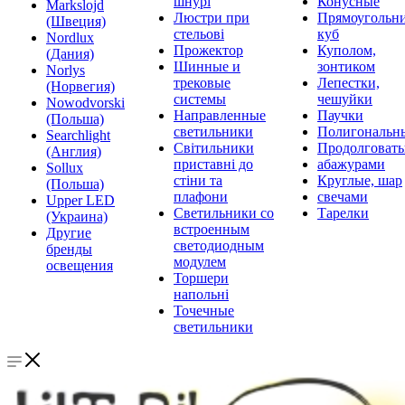
шнурі
Конусные
Markslojd
Люстри при
Прямоугольни
(Швеция)
стельові
куб
Nordlux
Прожектор
Куполом,
(Дания)
Шинные и
зонтиком
Norlys
трековые
Лепестки,
(Норвегия)
системы
чешуйки
Nowodvorski
Направленные
Паучки
(Польша)
светильники
Полигональн
Searchlight
Світильники
Продолговат
(Англия)
приставні до
абажурами
Sollux
стіни та
Круглые, шар
(Польша)
плафони
свечами
Upper LED
Светильники со
Тарелки
(Украина)
встроенным
Другие
светодиодным
бренды
модулем
освещения
Торшери
напольні
Точечные
светильники