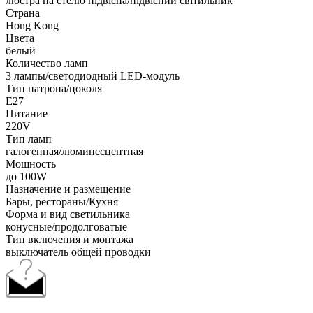
люстра на стелю підвісна/підвісний світильник
Страна
Hong Kong
Цвета
белый
Количество ламп
3 лампы/светодиодный LED-модуль
Тип патрона/цоколя
E27
Питание
220V
Тип ламп
галогенная/люминесцентная
Мощность
до 100W
Назначение и размещение
Бары, рестораны/Кухня
Форма и вид светильника
конусные/продолговатые
Тип включения и монтажа
выключатель общей проводки