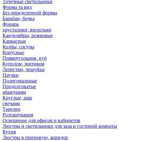
Точечные светильники
Форма та вид
Без определенной формы
Барабан, бочка
Фонарь
хрусталики, висюльки
Канделябры, рожковые
Каркасные
Колбы, сосуды
Конусные
Прямоугольник, куб
Куполом, зонтиком
Лепестки, чешуйки
Паучки
Полигональные
Продолговатые
абажурами
Круглые, шар
свечами
Тарелки
Розташування
Освещение для офисов и кабинетов
Люстры и светильники для зала и гостиной комнаты
Кухня
Люстры в прихожую, коридор