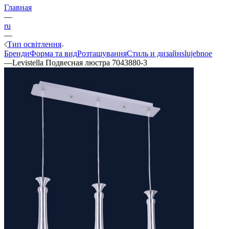
Главная
—
ru
—
Тип освітлення
Бренди
Форма та вид
Розташування
Стиль и дизайн
slujebnoe
—
Levistella Подвесная люстра 7043880-3