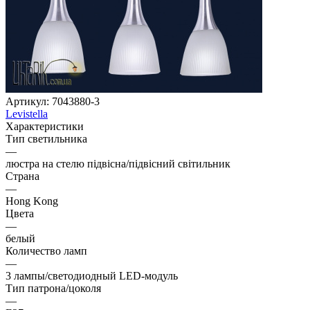
Артикул:
7043880-3
Levistella
Характеристики
Тип светильника
—
люстра на стелю підвісна/підвісний світильник
Страна
—
Hong Kong
Цвета
—
белый
Количество ламп
—
3 лампы/светодиодный LED-модуль
Тип патрона/цоколя
—