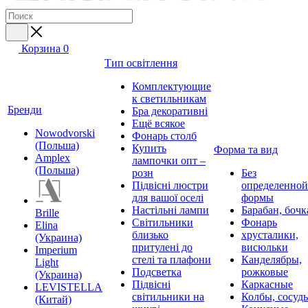
Корзина
0
Тип освітлення
Комплектующие
к светильникам
Бренди
Бра декоративні
Ещё всякое
Nowodvorski
Фонарь столб
(Польша)
Купить
Форма та вид
Amplex
лампочки опт –
(Польша)
розн
Без
Підвісні люстри
определенной
для вашої оселі
формы
Настільні лампи
Барабан, бочк
Brille
Світильники
Фонарь
Elina
близько
хрусталики,
(Украина)
притулені до
висюльки
Imperium
стелі та плафони
Канделябры,
Light
Подсветка
рожковые
(Украина)
Підвісні
Каркасные
LEVISTELLA
світильники на
Колбы, сосуд
(Китай)