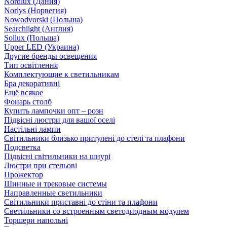
Nordlux (Дания)
Norlys (Норвегия)
Nowodvorski (Польша)
Searchlight (Англия)
Sollux (Польша)
Upper LED (Украина)
Другие бренды освещения
Тип освітлення
Комплектующие к светильникам
Бра декоративні
Ещё всякое
Фонарь столб
Купить лампочки опт – розн
Підвісні люстри для вашої оселі
Настільні лампи
Світильники близько притулені до стелі та плафони
Подсветка
Підвісні світильники на шнурі
Люстри при стельові
Прожектор
Шинные и трековые системы
Направленные светильники
Світильники приставні до стіни та плафони
Светильники со встроенным светодиодным модулем
Торшери напольні