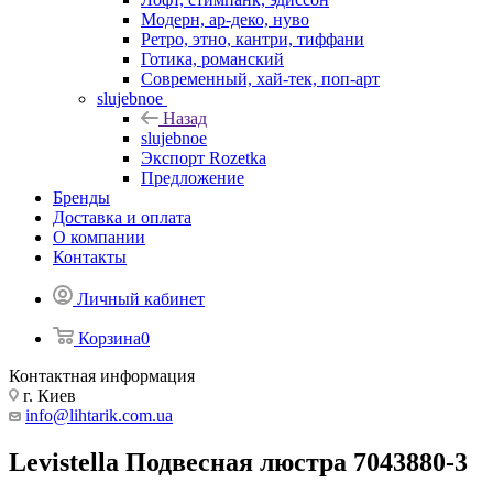
Модерн, ар-деко, нуво
Ретро, этно, кантри, тиффани
Готика, романский
Современный, хай-тек, поп-арт
slujebnoe
Назад
slujebnoe
Экспорт Rozetka
Предложение
Бренды
Доставка и оплата
О компании
Контакты
Личный кабинет
Корзина
0
Контактная информация
г. Киев
info@lihtarik.com.ua
Levistella Подвесная люстра 7043880-3