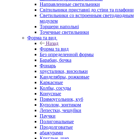
Направленные светильники
Світильники приставні до стіни та плафони
Светильники со встроенным светодиодным
модулем
Торшери напольні
Точечные светильники
Форма та вид
Назад
Форма та вид
Без определенной формы
Барабан, бочка
Фонарь
хрусталики, висюльки
Канделябры, рожковые
Каркасные
Колбы, сосуды
Конусные
Прямоугольник, куб
Куполом, зонтиком
Лепестки, чешуйки
Паучки
Полигональные
Продолговатые
абажурами
Круглые, шар