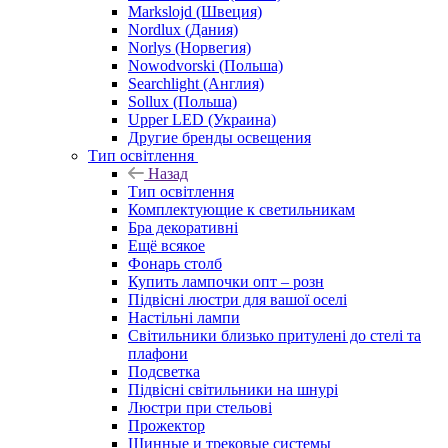
Markslojd (Швеция)
Nordlux (Дания)
Norlys (Норвегия)
Nowodvorski (Польша)
Searchlight (Англия)
Sollux (Польша)
Upper LED (Украина)
Другие бренды освещения
Тип освітлення
Назад
Тип освітлення
Комплектующие к светильникам
Бра декоративні
Ещё всякое
Фонарь столб
Купить лампочки опт – розн
Підвісні люстри для вашої оселі
Настільні лампи
Світильники близько притулені до стелі та
плафони
Подсветка
Підвісні світильники на шнурі
Люстри при стельові
Прожектор
Шинные и трековые системы