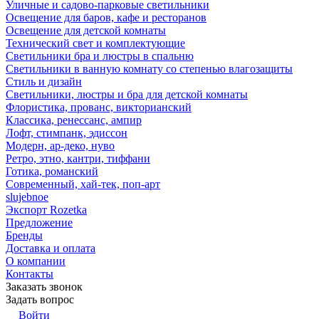
Уличные и садово-парковые светильники
Освещение для баров, кафе и ресторанов
Освещение для детской комнаты
Технический свет и комплектующие
Светильники бра и люстры в спальню
Светильники в ванную комнату со степенью влагозащиты
Стиль и дизайн
Светильники, люстры и бра для детской комнаты
Флористика, прованс, викторианский
Классика, ренессанс, ампир
Лофт, стимпанк, эдиссон
Модерн, ар-деко, нуво
Ретро, этно, кантри, тиффани
Готика, романский
Современный, хай-тек, поп-арт
slujebnoe
Экспорт Rozetka
Предложение
Бренды
Доставка и оплата
О компании
Контакты
Заказать звонок
Задать вопрос
Войти