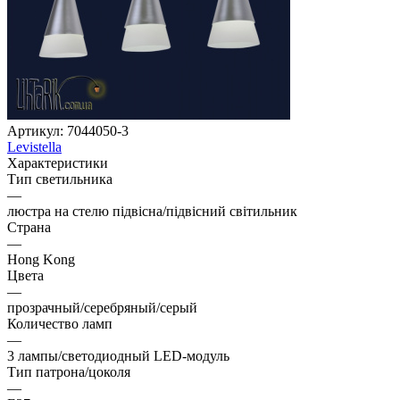
Артикул:
7044050-3
Levistella
Характеристики
Тип светильника
—
люстра на стелю підвісна/підвісний світильник
Страна
—
Hong Kong
Цвета
—
прозрачный/серебряный/серый
Количество ламп
—
3 лампы/светодиодный LED-модуль
Тип патрона/цоколя
—