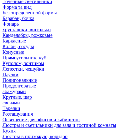
Точечные светильники
Форма та вид
Без определенной формы
Барабан, бочка
Фонарь
хрусталики, висюльки
Канделябры, рожковые
Каркасные
Колбы, сосуды
Конусные
Прямоугольник, куб
Куполом, зонтиком
Лепестки, чешуйки
Паучки
Полигональные
Продолговатые
абажурами
Круглые, шар
свечами
Тарелки
Розташування
Освещение для офисов и кабинетов
Люстры и светильники для зала и гостиной комнаты
Кухня
Люстры в прихожую, коридор