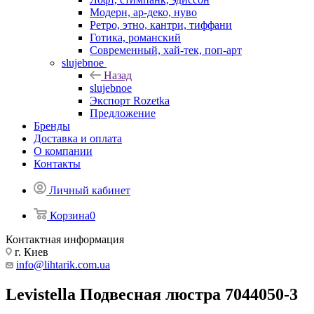
Модерн, ар-деко, нуво
Ретро, этно, кантри, тиффани
Готика, романский
Современный, хай-тек, поп-арт
slujebnoe
Назад
slujebnoe
Экспорт Rozetka
Предложение
Бренды
Доставка и оплата
О компании
Контакты
Личный кабинет
Корзина
0
Контактная информация
г. Киев
info@lihtarik.com.ua
Levistella Подвесная люстра 7044050-3