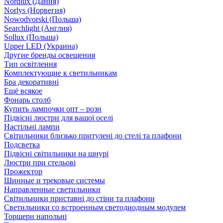
Nordlux (Дания)
Norlys (Норвегия)
Nowodvorski (Польша)
Searchlight (Англия)
Sollux (Польша)
Upper LED (Украина)
Другие бренды освещения
Тип освітлення
Комплектующие к светильникам
Бра декоративні
Ещё всякое
Фонарь столб
Купить лампочки опт – розн
Підвісні люстри для вашої оселі
Настільні лампи
Світильники близько притулені до стелі та плафони
Подсветка
Підвісні світильники на шнурі
Люстри при стельові
Прожектор
Шинные и трековые системы
Направленные светильники
Світильники приставні до стіни та плафони
Светильники со встроенным светодиодным модулем
Торшери напольні