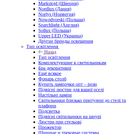
Markslojd (Швеция)
Nordlux (Дания)
Norlys (Норвегия)
Nowodvorski (Польша)
Searchlight (Англия)
Sollux (Польша)
Upper LED (Украина)
Другие бренды освещения
Тип освітлення
Назад
Тип освітлення
Комплектующие к светильникам
Бра декоративні
Ещё всякое
Фонарь столб
Купить лампочки опт – розн
Підвісні люстри для вашої оселі
Настільні лампи
Світильники близько притулені до стелі та
плафони
Подсветка
Підвісні світильники на шнурі
Люстри при стельові
Прожектор
Шинные и трековые системы