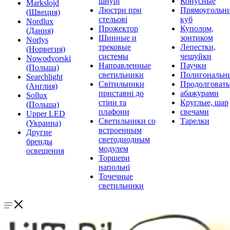
шнурі
Конусные
Markslojd
Люстри при
Прямоугольни
(Швеция)
стельові
куб
Nordlux
Прожектор
Куполом,
(Дания)
Шинные и
зонтиком
Norlys
трековые
Лепестки,
(Норвегия)
системы
чешуйки
Nowodvorski
Направленные
Паучки
(Польша)
светильники
Полигональн
Searchlight
Світильники
Продолговат
(Англия)
приставні до
абажурами
Sollux
стіни та
Круглые, шар
(Польша)
плафони
свечами
Upper LED
Светильники со
Тарелки
(Украина)
встроенным
Другие
светодиодным
бренды
модулем
освещения
Торшери
напольні
Точечные
светильники