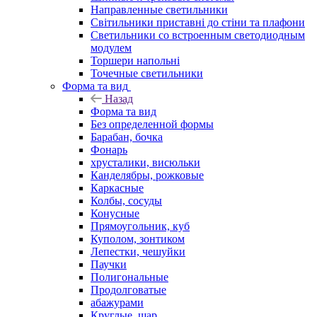
Направленные светильники
Світильники приставні до стіни та плафони
Светильники со встроенным светодиодным
модулем
Торшери напольні
Точечные светильники
Форма та вид
Назад
Форма та вид
Без определенной формы
Барабан, бочка
Фонарь
хрусталики, висюльки
Канделябры, рожковые
Каркасные
Колбы, сосуды
Конусные
Прямоугольник, куб
Куполом, зонтиком
Лепестки, чешуйки
Паучки
Полигональные
Продолговатые
абажурами
Круглые, шар