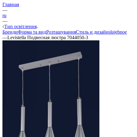
Главная
—
ru
—
Тип освітлення
Бренди
Форма та вид
Розташування
Стиль и дизайн
slujebnoe
—
Levistella Подвесная люстра 7044050-3