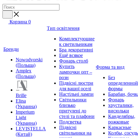
Корзина
0
Тип освітлення
Комплектующие
к светильникам
Бренди
Бра декоративні
Ещё всякое
Nowodvorski
Фонарь столб
(Польша)
Купить
Форма та вид
Amplex
лампочки опт –
(Польша)
розн
Без
Підвісні люстри
определенной
для вашої оселі
формы
Настільні лампи
Барабан, бочк
Brille
Світильники
Фонарь
Elina
близько
хрусталики,
(Украина)
притулені до
висюльки
Imperium
стелі та плафони
Канделябры,
Light
Подсветка
рожковые
(Украина)
Підвісні
Каркасные
LEVISTELLA
світильники на
Колбы, сосуд
(Китай)