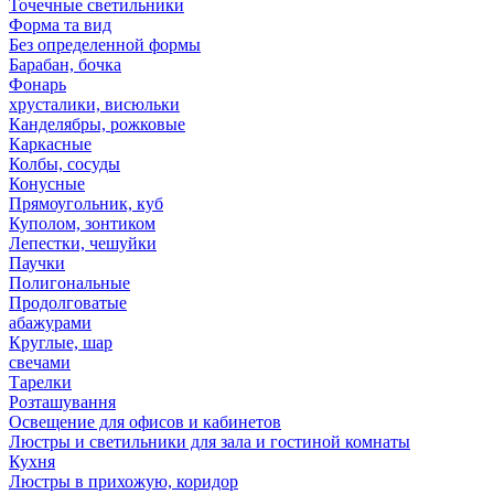
Точечные светильники
Форма та вид
Без определенной формы
Барабан, бочка
Фонарь
хрусталики, висюльки
Канделябры, рожковые
Каркасные
Колбы, сосуды
Конусные
Прямоугольник, куб
Куполом, зонтиком
Лепестки, чешуйки
Паучки
Полигональные
Продолговатые
абажурами
Круглые, шар
свечами
Тарелки
Розташування
Освещение для офисов и кабинетов
Люстры и светильники для зала и гостиной комнаты
Кухня
Люстры в прихожую, коридор