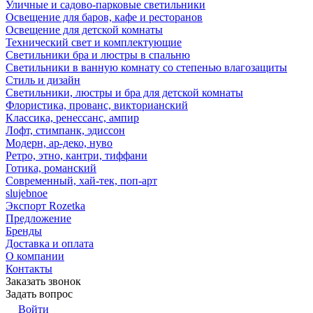
Уличные и садово-парковые светильники
Освещение для баров, кафе и ресторанов
Освещение для детской комнаты
Технический свет и комплектующие
Светильники бра и люстры в спальню
Светильники в ванную комнату со степенью влагозащиты
Стиль и дизайн
Светильники, люстры и бра для детской комнаты
Флористика, прованс, викторианский
Классика, ренессанс, ампир
Лофт, стимпанк, эдиссон
Модерн, ар-деко, нуво
Ретро, этно, кантри, тиффани
Готика, романский
Современный, хай-тек, поп-арт
slujebnoe
Экспорт Rozetka
Предложение
Бренды
Доставка и оплата
О компании
Контакты
Заказать звонок
Задать вопрос
Войти