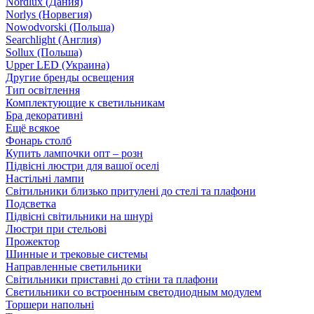
Nordlux (Дания)
Norlys (Норвегия)
Nowodvorski (Польша)
Searchlight (Англия)
Sollux (Польша)
Upper LED (Украина)
Другие бренды освещения
Тип освітлення
Комплектующие к светильникам
Бра декоративні
Ещё всякое
Фонарь столб
Купить лампочки опт – розн
Підвісні люстри для вашої оселі
Настільні лампи
Світильники близько притулені до стелі та плафони
Подсветка
Підвісні світильники на шнурі
Люстри при стельові
Прожектор
Шинные и трековые системы
Направленные светильники
Світильники приставні до стіни та плафони
Светильники со встроенным светодиодным модулем
Торшери напольні