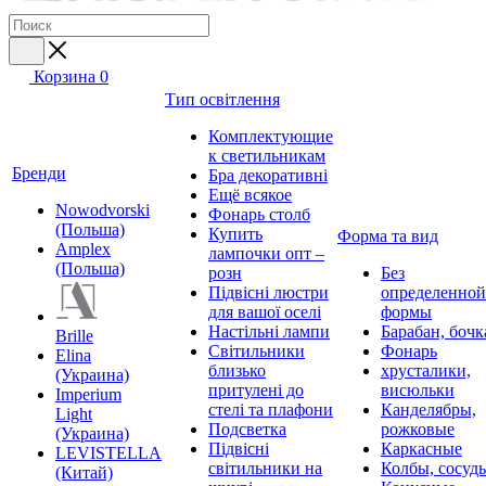
Корзина
0
Тип освітлення
Комплектующие
к светильникам
Бренди
Бра декоративні
Ещё всякое
Nowodvorski
Фонарь столб
(Польша)
Купить
Форма та вид
Amplex
лампочки опт –
(Польша)
розн
Без
Підвісні люстри
определенной
для вашої оселі
формы
Настільні лампи
Барабан, бочк
Brille
Світильники
Фонарь
Elina
близько
хрусталики,
(Украина)
притулені до
висюльки
Imperium
стелі та плафони
Канделябры,
Light
Подсветка
рожковые
(Украина)
Підвісні
Каркасные
LEVISTELLA
світильники на
Колбы, сосуд
(Китай)