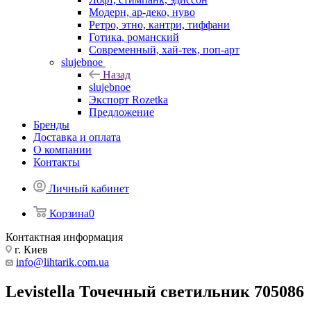
Модерн, ар-деко, нуво
Ретро, этно, кантри, тиффани
Готика, романский
Современный, хай-тек, поп-арт
slujebnoe
Назад
slujebnoe
Экспорт Rozetka
Предложение
Бренды
Доставка и оплата
О компании
Контакты
Личный кабинет
Корзина
0
Контактная информация
г. Киев
info@lihtarik.com.ua
Levistella Точечный светильник 705086