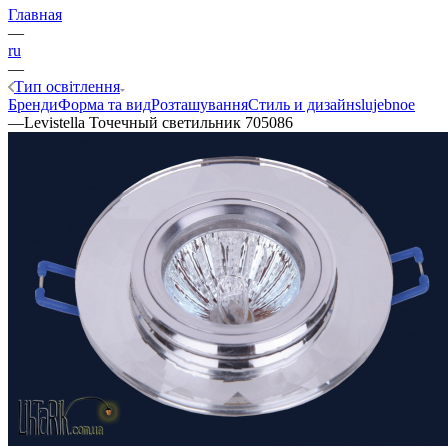
Главная
—
ru
—
Тип освітлення
Бренди
Форма та вид
Розташування
Стиль и дизайн
slujebnoe
—
Levistella Точечный светильник 705086