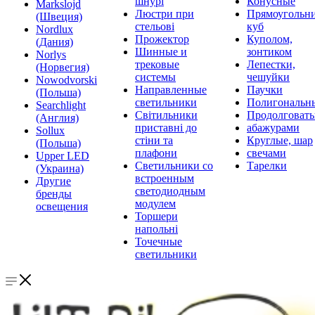
шнурі
Конусные
Markslojd
Люстри при
Прямоугольни
(Швеция)
стельові
куб
Nordlux
Прожектор
Куполом,
(Дания)
Шинные и
зонтиком
Norlys
трековые
Лепестки,
(Норвегия)
системы
чешуйки
Nowodvorski
Направленные
Паучки
(Польша)
светильники
Полигональн
Searchlight
Світильники
Продолговат
(Англия)
приставні до
абажурами
Sollux
стіни та
Круглые, шар
(Польша)
плафони
свечами
Upper LED
Светильники со
Тарелки
(Украина)
встроенным
Другие
светодиодным
бренды
модулем
освещения
Торшери
напольні
Точечные
светильники