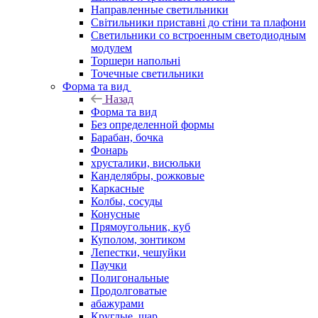
Направленные светильники
Світильники приставні до стіни та плафони
Светильники со встроенным светодиодным
модулем
Торшери напольні
Точечные светильники
Форма та вид
Назад
Форма та вид
Без определенной формы
Барабан, бочка
Фонарь
хрусталики, висюльки
Канделябры, рожковые
Каркасные
Колбы, сосуды
Конусные
Прямоугольник, куб
Куполом, зонтиком
Лепестки, чешуйки
Паучки
Полигональные
Продолговатые
абажурами
Круглые, шар