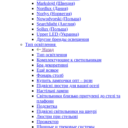
Markslojd (Швеция)
Nordlux (Дания)
Norlys (Норвегия)
Nowodvorski (Польша)
Searchlight (Англия)
Sollux (Польша)
Upper LED (Украина)
Другие бренды освещения
Тип освітлення
Назад
Тип освітлення
Комплектующие к светильникам
Бра декоративні
Ещё всякое
Фонарь столб
Купить лампочки опт – розн
Підвісні люстри для вашої оселі
Настільні лампи
Світильники близько притулені до стелі та
плафони
Подсветка
Підвісні світильники на шнурі
Люстри при стельові
Прожектор
Шинные и трековые системы