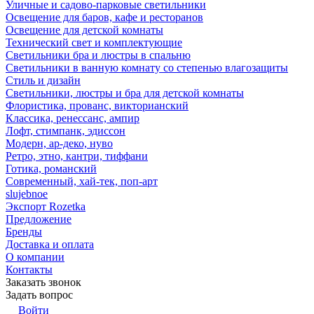
Уличные и садово-парковые светильники
Освещение для баров, кафе и ресторанов
Освещение для детской комнаты
Технический свет и комплектующие
Светильники бра и люстры в спальню
Светильники в ванную комнату со степенью влагозащиты
Стиль и дизайн
Светильники, люстры и бра для детской комнаты
Флористика, прованс, викторианский
Классика, ренессанс, ампир
Лофт, стимпанк, эдиссон
Модерн, ар-деко, нуво
Ретро, этно, кантри, тиффани
Готика, романский
Современный, хай-тек, поп-арт
slujebnoe
Экспорт Rozetka
Предложение
Бренды
Доставка и оплата
О компании
Контакты
Заказать звонок
Задать вопрос
Войти