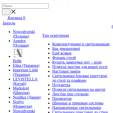
Корзина
0
Бренди
Nowodvorski
Тип освітлення
(Польша)
Amplex
Комплектующие к светильникам
(Польша)
Бра декоративні
Ещё всякое
Фонарь столб
Brille
Купить лампочки опт – розн
Elina (Украина)
Підвісні люстри для вашої оселі
Imperium Light
Настільні лампи
(Украина)
Світильники близько притулені
LEVISTELLA
до стелі та плафони
(Китай)
Подсветка
Markslojd
Підвісні світильники на шнурі
(Швеция)
Люстри при стельові
Nordlux (Дания)
Прожектор
Norlys
Шинные и трековые системы
(Норвегия)
Направленные светильники
Nowodvorski
Світильники приставні до стіни