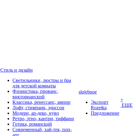
Стиль и дизайн
Светильники, люстры и бра
для детской комнаты
Флористика, прованс,
slujebnoe
викторианский
+
Классика, ренессанс, ампир
Экспорт
ЕЩЕ
Лофт, стимпанк, эдиссон
Rozetka
Модерн, ар-деко, нуво
Предложение
Ретро, этно, кантри, тиффани
Готика, романский
Современный, хай-тек, поп-
арт