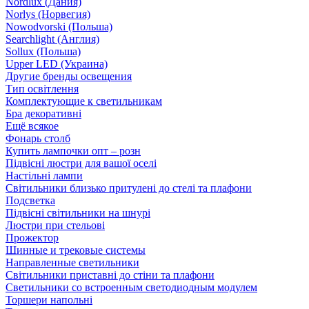
Nordlux (Дания)
Norlys (Норвегия)
Nowodvorski (Польша)
Searchlight (Англия)
Sollux (Польша)
Upper LED (Украина)
Другие бренды освещения
Тип освітлення
Комплектующие к светильникам
Бра декоративні
Ещё всякое
Фонарь столб
Купить лампочки опт – розн
Підвісні люстри для вашої оселі
Настільні лампи
Світильники близько притулені до стелі та плафони
Подсветка
Підвісні світильники на шнурі
Люстри при стельові
Прожектор
Шинные и трековые системы
Направленные светильники
Світильники приставні до стіни та плафони
Светильники со встроенным светодиодным модулем
Торшери напольні