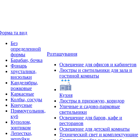
Форма та вид
Без
определенной
Розташування
формы
Барабан, бочка
Освещение для офисов и кабинетов
Фонарь
Люстры и светильники для зала и
хрусталики,
гостиной комнаты
висюльки
Канделябры,
рожковые
Каркасные
Кухня
Колбы, сосуды
Люстры в прихожую, коридор
Конусные
Уличные и садово-парковые
Прямоугольник,
светильники
куб
Освещение для баров, кафе и
Куполом,
ресторанов
зонтиком
Освещение для детской комнаты
Лепестки,
Технический свет и комплектующие
чешуйки