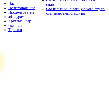
Светильники бра и люстры в
Паучки
спальню
Полигональные
Светильники в ванную комнату со
Продолговатые
степенью влагозащиты
абажурами
Круглые, шар
свечами
Тарелки