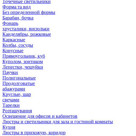
Точечные светильники
Форма та вид
Без определенной формы
Барабан, бочка
Фонарь
хрусталики, висюльки
Канделябры, рожковые
Каркасные
Колбы, сосуды
Конусные
Прямоугольник, куб
Куполом, зонтиком
Лепестки, чешуйки
Паучки
Полигональные
Продолговатые
абажурами
Круглые, шар
свечами
Тарелки
Розташування
Освещение для офисов и кабинетов
Люстры и светильники для зала и гостиной комнаты
Кухня
Люстры в прихожую, коридор