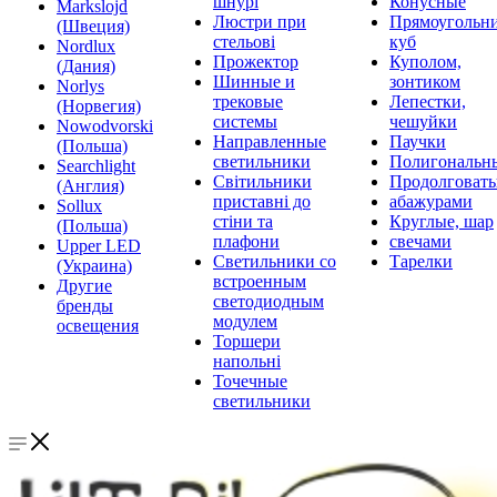
шнурі
Конусные
Markslojd
Люстри при
Прямоугольни
(Швеция)
стельові
куб
Nordlux
Прожектор
Куполом,
(Дания)
Шинные и
зонтиком
Norlys
трековые
Лепестки,
(Норвегия)
системы
чешуйки
Nowodvorski
Направленные
Паучки
(Польша)
светильники
Полигональн
Searchlight
Світильники
Продолговат
(Англия)
приставні до
абажурами
Sollux
стіни та
Круглые, шар
(Польша)
плафони
свечами
Upper LED
Светильники со
Тарелки
(Украина)
встроенным
Другие
светодиодным
бренды
модулем
освещения
Торшери
напольні
Точечные
светильники