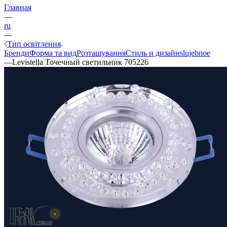
Главная
—
ru
—
Тип освітлення
Бренди
Форма та вид
Розташування
Стиль и дизайн
slujebnoe
—
Levistella Точечный светильник 705226