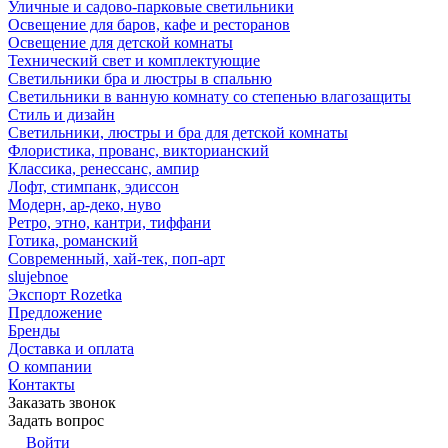
Уличные и садово-парковые светильники
Освещение для баров, кафе и ресторанов
Освещение для детской комнаты
Технический свет и комплектующие
Светильники бра и люстры в спальню
Светильники в ванную комнату со степенью влагозащиты
Стиль и дизайн
Светильники, люстры и бра для детской комнаты
Флористика, прованс, викторианский
Классика, ренессанс, ампир
Лофт, стимпанк, эдиссон
Модерн, ар-деко, нуво
Ретро, этно, кантри, тиффани
Готика, романский
Современный, хай-тек, поп-арт
slujebnoe
Экспорт Rozetka
Предложение
Бренды
Доставка и оплата
О компании
Контакты
Заказать звонок
Задать вопрос
Войти