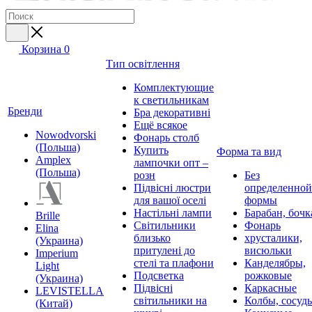
Корзина
0
Тип освітлення
Комплектующие
к светильникам
Бренди
Бра декоративні
Ещё всякое
Nowodvorski
Фонарь столб
(Польша)
Купить
Форма та вид
Amplex
лампочки опт –
(Польша)
розн
Без
Підвісні люстри
определенной
для вашої оселі
формы
Настільні лампи
Барабан, бочк
Brille
Світильники
Фонарь
Elina
близько
хрусталики,
(Украина)
притулені до
висюльки
Imperium
стелі та плафони
Канделябры,
Light
Подсветка
рожковые
(Украина)
Підвісні
Каркасные
LEVISTELLA
світильники на
Колбы, сосуд
(Китай)