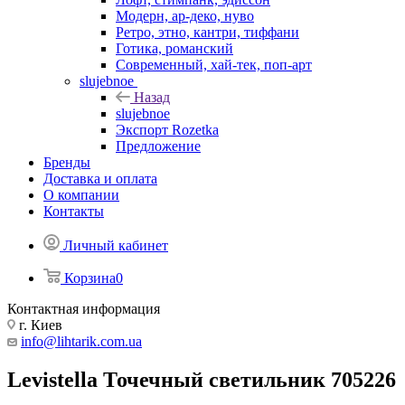
Модерн, ар-деко, нуво
Ретро, этно, кантри, тиффани
Готика, романский
Современный, хай-тек, поп-арт
slujebnoe
Назад
slujebnoe
Экспорт Rozetka
Предложение
Бренды
Доставка и оплата
О компании
Контакты
Личный кабинет
Корзина
0
Контактная информация
г. Киев
info@lihtarik.com.ua
Levistella Точечный светильник 705226