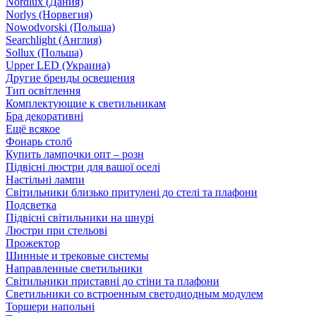
Nordlux (Дания)
Norlys (Норвегия)
Nowodvorski (Польша)
Searchlight (Англия)
Sollux (Польша)
Upper LED (Украина)
Другие бренды освещения
Тип освітлення
Комплектующие к светильникам
Бра декоративні
Ещё всякое
Фонарь столб
Купить лампочки опт – розн
Підвісні люстри для вашої оселі
Настільні лампи
Світильники близько притулені до стелі та плафони
Подсветка
Підвісні світильники на шнурі
Люстри при стельові
Прожектор
Шинные и трековые системы
Направленные светильники
Світильники приставні до стіни та плафони
Светильники со встроенным светодиодным модулем
Торшери напольні