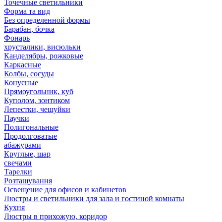
Точечные светильники
Форма та вид
Без определенной формы
Барабан, бочка
Фонарь
хрусталики, висюльки
Канделябры, рожковые
Каркасные
Колбы, сосуды
Конусные
Прямоугольник, куб
Куполом, зонтиком
Лепестки, чешуйки
Паучки
Полигональные
Продолговатые
абажурами
Круглые, шар
свечами
Тарелки
Розташування
Освещение для офисов и кабинетов
Люстры и светильники для зала и гостиной комнаты
Кухня
Люстры в прихожую, коридор