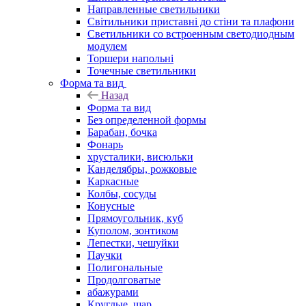
Направленные светильники
Світильники приставні до стіни та плафони
Светильники со встроенным светодиодным
модулем
Торшери напольні
Точечные светильники
Форма та вид
Назад
Форма та вид
Без определенной формы
Барабан, бочка
Фонарь
хрусталики, висюльки
Канделябры, рожковые
Каркасные
Колбы, сосуды
Конусные
Прямоугольник, куб
Куполом, зонтиком
Лепестки, чешуйки
Паучки
Полигональные
Продолговатые
абажурами
Круглые, шар