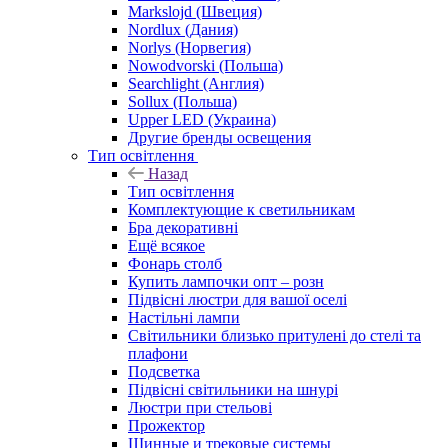
Markslojd (Швеция)
Nordlux (Дания)
Norlys (Норвегия)
Nowodvorski (Польша)
Searchlight (Англия)
Sollux (Польша)
Upper LED (Украина)
Другие бренды освещения
Тип освітлення
Назад
Тип освітлення
Комплектующие к светильникам
Бра декоративні
Ещё всякое
Фонарь столб
Купить лампочки опт – розн
Підвісні люстри для вашої оселі
Настільні лампи
Світильники близько притулені до стелі та
плафони
Подсветка
Підвісні світильники на шнурі
Люстри при стельові
Прожектор
Шинные и трековые системы