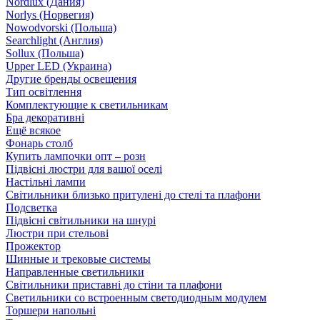
Nordlux (Дания)
Norlys (Норвегия)
Nowodvorski (Польша)
Searchlight (Англия)
Sollux (Польша)
Upper LED (Украина)
Другие бренды освещения
Тип освітлення
Комплектующие к светильникам
Бра декоративні
Ещё всякое
Фонарь столб
Купить лампочки опт – розн
Підвісні люстри для вашої оселі
Настільні лампи
Світильники близько притулені до стелі та плафони
Подсветка
Підвісні світильники на шнурі
Люстри при стельові
Прожектор
Шинные и трековые системы
Направленные светильники
Світильники приставні до стіни та плафони
Светильники со встроенным светодиодным модулем
Торшери напольні