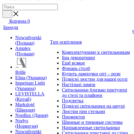
Корзина
0
Бренди
Nowodvorski
Тип освітлення
(Польша)
Amplex
Комплектующие к светильникам
(Польша)
Бра декоративні
Ещё всякое
Фонарь столб
Brille
Купить лампочки опт – розн
Elina (Украина)
Підвісні люстри для вашої оселі
Imperium Light
Настільні лампи
(Украина)
Світильники близько притулені
LEVISTELLA
до стелі та плафони
(Китай)
Подсветка
Markslojd
Підвісні світильники на шнурі
(Швеция)
Люстри при стельові
Nordlux (Дания)
Прожектор
Norlys
Шинные и трековые системы
(Норвегия)
Направленные светильники
Nowodvorski
Світильники приставні до стіни