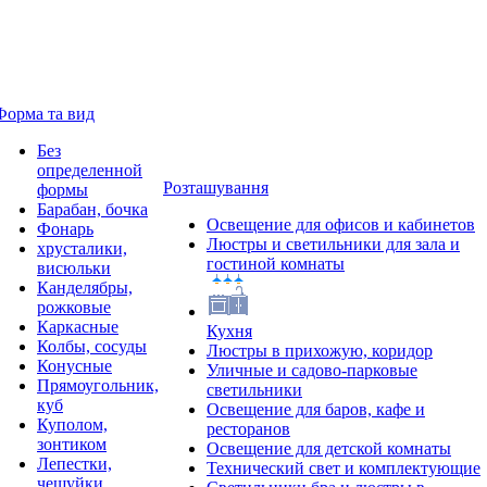
Форма та вид
Без
определенной
Розташування
формы
Барабан, бочка
Освещение для офисов и кабинетов
Фонарь
Люстры и светильники для зала и
хрусталики,
гостиной комнаты
висюльки
Канделябры,
рожковые
Каркасные
Кухня
Колбы, сосуды
Люстры в прихожую, коридор
Конусные
Уличные и садово-парковые
Прямоугольник,
светильники
куб
Освещение для баров, кафе и
Куполом,
ресторанов
зонтиком
Освещение для детской комнаты
Лепестки,
Технический свет и комплектующие
чешуйки