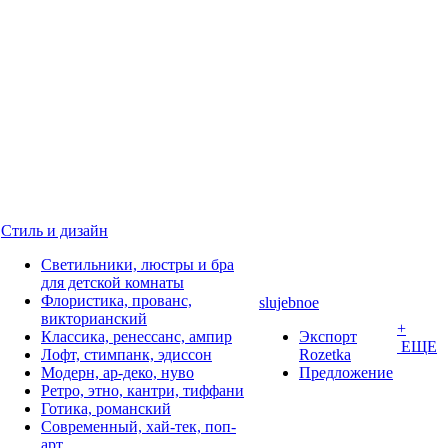
Стиль и дизайн
Светильники, люстры и бра
для детской комнаты
Флористика, прованс,
slujebnoe
викторианский
+
Классика, ренессанс, ампир
Экспорт
ЕЩЕ
Лофт, стимпанк, эдиссон
Rozetka
Модерн, ар-деко, нуво
Предложение
Ретро, этно, кантри, тиффани
Готика, романский
Современный, хай-тек, поп-
арт