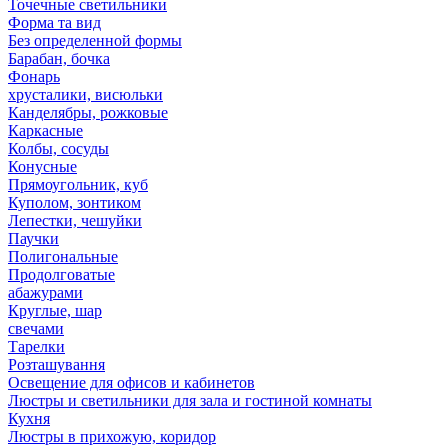
Точечные светильники
Форма та вид
Без определенной формы
Барабан, бочка
Фонарь
хрусталики, висюльки
Канделябры, рожковые
Каркасные
Колбы, сосуды
Конусные
Прямоугольник, куб
Куполом, зонтиком
Лепестки, чешуйки
Паучки
Полигональные
Продолговатые
абажурами
Круглые, шар
свечами
Тарелки
Розташування
Освещение для офисов и кабинетов
Люстры и светильники для зала и гостиной комнаты
Кухня
Люстры в прихожую, коридор