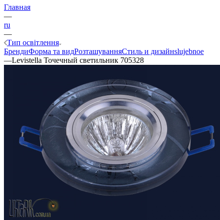
Главная
—
ru
—
Тип освітлення
Бренди
Форма та вид
Розташування
Стиль и дизайн
slujebnoe
—
Levistella Точечный светильник 705328