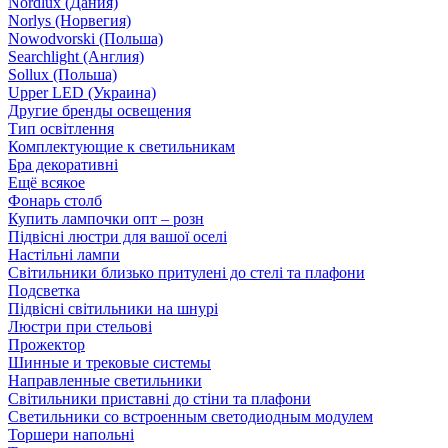
Nordlux (Дания)
Norlys (Норвегия)
Nowodvorski (Польша)
Searchlight (Англия)
Sollux (Польша)
Upper LED (Украина)
Другие бренды освещения
Тип освітлення
Комплектующие к светильникам
Бра декоративні
Ещё всякое
Фонарь столб
Купить лампочки опт – розн
Підвісні люстри для вашої оселі
Настільні лампи
Світильники близько притулені до стелі та плафони
Подсветка
Підвісні світильники на шнурі
Люстри при стельові
Прожектор
Шинные и трековые системы
Направленные светильники
Світильники приставні до стіни та плафони
Светильники со встроенным светодиодным модулем
Торшери напольні