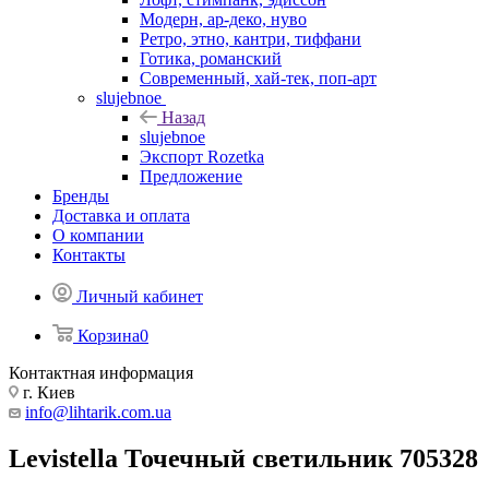
Модерн, ар-деко, нуво
Ретро, этно, кантри, тиффани
Готика, романский
Современный, хай-тек, поп-арт
slujebnoe
Назад
slujebnoe
Экспорт Rozetka
Предложение
Бренды
Доставка и оплата
О компании
Контакты
Личный кабинет
Корзина
0
Контактная информация
г. Киев
info@lihtarik.com.ua
Levistella Точечный светильник 705328