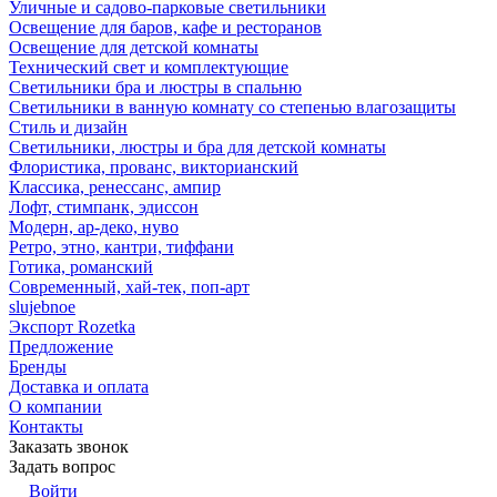
Уличные и садово-парковые светильники
Освещение для баров, кафе и ресторанов
Освещение для детской комнаты
Технический свет и комплектующие
Светильники бра и люстры в спальню
Светильники в ванную комнату со степенью влагозащиты
Стиль и дизайн
Светильники, люстры и бра для детской комнаты
Флористика, прованс, викторианский
Классика, ренессанс, ампир
Лофт, стимпанк, эдиссон
Модерн, ар-деко, нуво
Ретро, этно, кантри, тиффани
Готика, романский
Современный, хай-тек, поп-арт
slujebnoe
Экспорт Rozetka
Предложение
Бренды
Доставка и оплата
О компании
Контакты
Заказать звонок
Задать вопрос
Войти