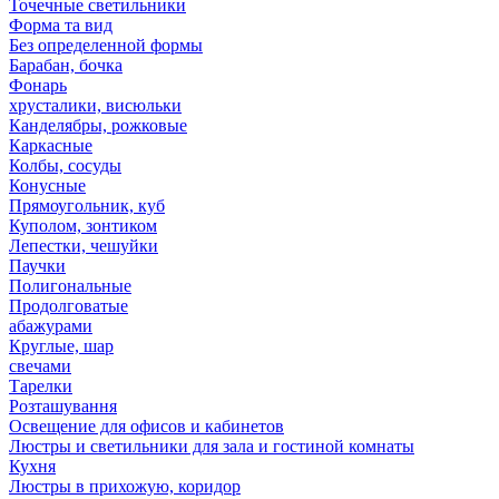
Точечные светильники
Форма та вид
Без определенной формы
Барабан, бочка
Фонарь
хрусталики, висюльки
Канделябры, рожковые
Каркасные
Колбы, сосуды
Конусные
Прямоугольник, куб
Куполом, зонтиком
Лепестки, чешуйки
Паучки
Полигональные
Продолговатые
абажурами
Круглые, шар
свечами
Тарелки
Розташування
Освещение для офисов и кабинетов
Люстры и светильники для зала и гостиной комнаты
Кухня
Люстры в прихожую, коридор