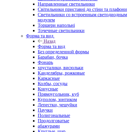
Направленные светильники
Світильники приставні до стіни та плафони
Светильники со встроенным светодиодным
модулем
Торшери напольні
Точечные светильники
Форма та вид
Назад
Форма та вид
Без определенной формы
Барабан, бочка
Фонарь
хрусталики, висюльки
Канделябры, рожковые
Каркасные
Колбы, сосуды
Конусные
Прямоугольник, куб
Куполом, зонтиком
Лепестки, чешуйки
Паучки
Полигональные
Продолговатые
абажурами
Круглые, шар