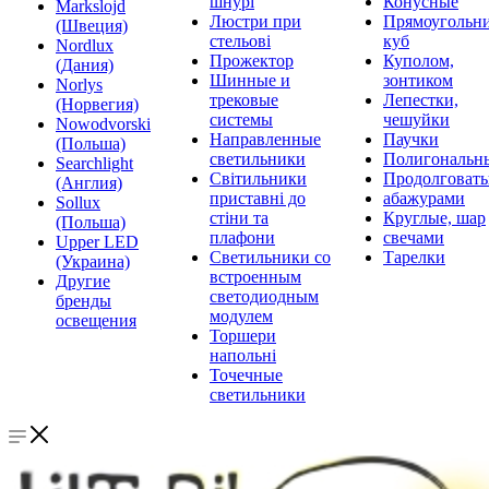
шнурі
Конусные
Markslojd
Люстри при
Прямоугольни
(Швеция)
стельові
куб
Nordlux
Прожектор
Куполом,
(Дания)
Шинные и
зонтиком
Norlys
трековые
Лепестки,
(Норвегия)
системы
чешуйки
Nowodvorski
Направленные
Паучки
(Польша)
светильники
Полигональн
Searchlight
Світильники
Продолговат
(Англия)
приставні до
абажурами
Sollux
стіни та
Круглые, шар
(Польша)
плафони
свечами
Upper LED
Светильники со
Тарелки
(Украина)
встроенным
Другие
светодиодным
бренды
модулем
освещения
Торшери
напольні
Точечные
светильники