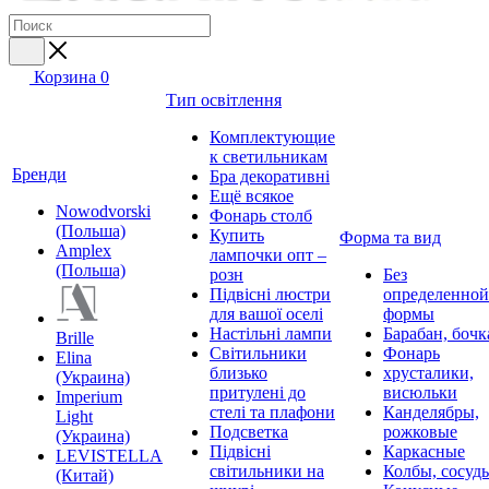
Корзина
0
Тип освітлення
Комплектующие
к светильникам
Бренди
Бра декоративні
Ещё всякое
Nowodvorski
Фонарь столб
(Польша)
Купить
Форма та вид
Amplex
лампочки опт –
(Польша)
розн
Без
Підвісні люстри
определенной
для вашої оселі
формы
Настільні лампи
Барабан, бочк
Brille
Світильники
Фонарь
Elina
близько
хрусталики,
(Украина)
притулені до
висюльки
Imperium
стелі та плафони
Канделябры,
Light
Подсветка
рожковые
(Украина)
Підвісні
Каркасные
LEVISTELLA
світильники на
Колбы, сосуд
(Китай)