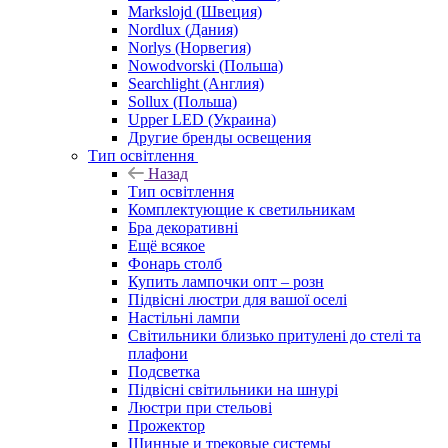
Markslojd (Швеция)
Nordlux (Дания)
Norlys (Норвегия)
Nowodvorski (Польша)
Searchlight (Англия)
Sollux (Польша)
Upper LED (Украина)
Другие бренды освещения
Тип освітлення
Назад
Тип освітлення
Комплектующие к светильникам
Бра декоративні
Ещё всякое
Фонарь столб
Купить лампочки опт – розн
Підвісні люстри для вашої оселі
Настільні лампи
Світильники близько притулені до стелі та
плафони
Подсветка
Підвісні світильники на шнурі
Люстри при стельові
Прожектор
Шинные и трековые системы