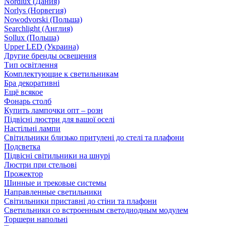
Nordlux (Дания)
Norlys (Норвегия)
Nowodvorski (Польша)
Searchlight (Англия)
Sollux (Польша)
Upper LED (Украина)
Другие бренды освещения
Тип освітлення
Комплектующие к светильникам
Бра декоративні
Ещё всякое
Фонарь столб
Купить лампочки опт – розн
Підвісні люстри для вашої оселі
Настільні лампи
Світильники близько притулені до стелі та плафони
Подсветка
Підвісні світильники на шнурі
Люстри при стельові
Прожектор
Шинные и трековые системы
Направленные светильники
Світильники приставні до стіни та плафони
Светильники со встроенным светодиодным модулем
Торшери напольні