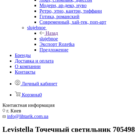
Модерн, ар-деко, нуво
Ретро, этно, кантри, тиффани
Готика, романский
Современный, хай-тек, поп-арт
slujebnoe
Назад
slujebnoe
Экспорт Rozetka
Предложение
Бренды
Доставка и оплата
О компании
Контакты
Личный кабинет
Корзина
0
Контактная информация
г. Киев
info@lihtarik.com.ua
Levistella Точечный светильник 705498