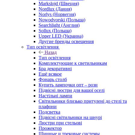
Markslojd (Швеция)
Nordlux (Дания)
Norlys (Норвегия)
Nowodvorski (Польша)
Searchlight (Англия)
Sollux (Польша)
Upper LED (Украина)
Другие бренды освещения
Тип освітлення
Назад
Тип освітлення
Комплектующие к светильникам
Бра декоративні
Ещё всякое
Фонарь столб
Купить лампочки опт – розн
Підвісні люстри для вашої оселі
Настільні лампи
Світильники близько притулені до стелі та
плафони
Подсветка
Підвісні світильники на шнурі
Люстри при стельові
Прожектор
Шинные и трековые системы