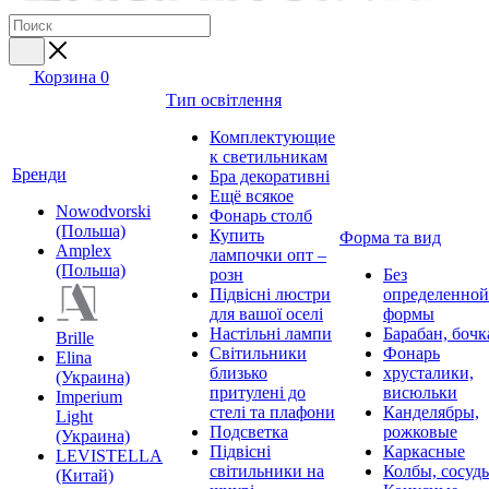
Корзина
0
Тип освітлення
Комплектующие
к светильникам
Бренди
Бра декоративні
Ещё всякое
Nowodvorski
Фонарь столб
(Польша)
Купить
Форма та вид
Amplex
лампочки опт –
(Польша)
розн
Без
Підвісні люстри
определенной
для вашої оселі
формы
Настільні лампи
Барабан, бочк
Brille
Світильники
Фонарь
Elina
близько
хрусталики,
(Украина)
притулені до
висюльки
Imperium
стелі та плафони
Канделябры,
Light
Подсветка
рожковые
(Украина)
Підвісні
Каркасные
LEVISTELLA
світильники на
Колбы, сосуд
(Китай)