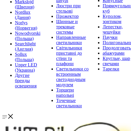
шнурі
Конусные
Markslojd
Люстри при
Прямоугольни
(Швеция)
стельові
куб
Nordlux
Прожектор
Куполом,
(Дания)
Шинные и
зонтиком
Norlys
трековые
Лепестки,
(Норвегия)
системы
чешуйки
Nowodvorski
Направленные
Паучки
(Польша)
светильники
Полигональн
Searchlight
Світильники
Продолговат
(Англия)
приставні до
абажурами
Sollux
стіни та
Круглые, шар
(Польша)
плафони
свечами
Upper LED
Светильники со
Тарелки
(Украина)
встроенным
Другие
светодиодным
бренды
модулем
освещения
Торшери
напольні
Точечные
светильники