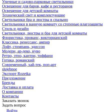
Уличные и садово-парковые светильники
Освещение для баров, кафе и ресторанов
Освещение для детской комнаты
Технический свет и комплектующие
Светильники бра и люстры в спальню
Светильники в ванную комнату со степенью влагозащиты
Стиль и дизайн
Светильники, люстры и бра для детской комнаты
Флористика, прованс, викторианский
Классика, ренессанс, ампир
Лофт, стимпанк, эдиссон
Модерн, ар-деко, нуво
Ретро, этно, кантри, тиффани
Готика, романский
Современный, хай-тек, поп-арт
slujebnoe
Экспорт Rozetka
Предложение
Бренды
Доставка и оплата
О компании
Контакты
Заказать звонок
Задать вопрос
Войти