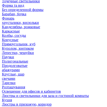
Точечные светильники
Форма та вид
Без определенной формы
Барабан, бочка
Фонарь
хрусталики, висюльки
Канделябры, рожковые
Каркасные
Колбы, сосуды
Конусные
Прямоугольник, куб
Куполом, зонтиком
Лепестки, чешуйки
Паучки
Полигональные
Продолговатые
абажурами
Круглые, шар
свечами
Тарелки
Розташування
Освещение для офисов и кабинетов
Люстры и светильники для зала и гостиной комнаты
Кухня
Люстры в прихожую, коридор