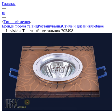
Главная
—
ru
—
Тип освітлення
Бренди
Форма та вид
Розташування
Стиль и дизайн
slujebnoe
—
Levistella Точечный светильник 705498