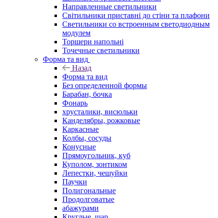
Направленные светильники
Світильники приставні до стіни та плафони
Светильники со встроенным светодиодным
модулем
Торшери напольні
Точечные светильники
Форма та вид
Назад
Форма та вид
Без определенной формы
Барабан, бочка
Фонарь
хрусталики, висюльки
Канделябры, рожковые
Каркасные
Колбы, сосуды
Конусные
Прямоугольник, куб
Куполом, зонтиком
Лепестки, чешуйки
Паучки
Полигональные
Продолговатые
абажурами
Круглые, шар