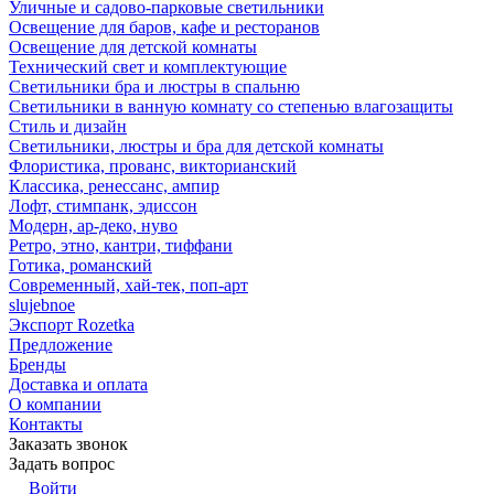
Уличные и садово-парковые светильники
Освещение для баров, кафе и ресторанов
Освещение для детской комнаты
Технический свет и комплектующие
Светильники бра и люстры в спальню
Светильники в ванную комнату со степенью влагозащиты
Стиль и дизайн
Светильники, люстры и бра для детской комнаты
Флористика, прованс, викторианский
Классика, ренессанс, ампир
Лофт, стимпанк, эдиссон
Модерн, ар-деко, нуво
Ретро, этно, кантри, тиффани
Готика, романский
Современный, хай-тек, поп-арт
slujebnoe
Экспорт Rozetka
Предложение
Бренды
Доставка и оплата
О компании
Контакты
Заказать звонок
Задать вопрос
Войти