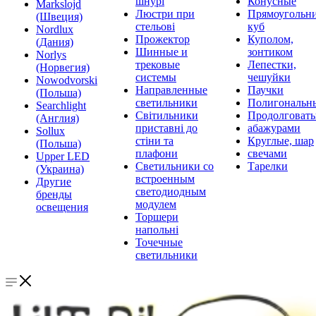
шнурі
Конусные
Markslojd
Люстри при
Прямоугольни
(Швеция)
стельові
куб
Nordlux
Прожектор
Куполом,
(Дания)
Шинные и
зонтиком
Norlys
трековые
Лепестки,
(Норвегия)
системы
чешуйки
Nowodvorski
Направленные
Паучки
(Польша)
светильники
Полигональн
Searchlight
Світильники
Продолговат
(Англия)
приставні до
абажурами
Sollux
стіни та
Круглые, шар
(Польша)
плафони
свечами
Upper LED
Светильники со
Тарелки
(Украина)
встроенным
Другие
светодиодным
бренды
модулем
освещения
Торшери
напольні
Точечные
светильники