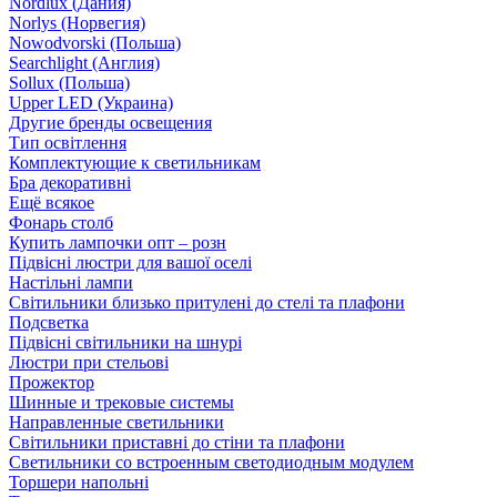
Nordlux (Дания)
Norlys (Норвегия)
Nowodvorski (Польша)
Searchlight (Англия)
Sollux (Польша)
Upper LED (Украина)
Другие бренды освещения
Тип освітлення
Комплектующие к светильникам
Бра декоративні
Ещё всякое
Фонарь столб
Купить лампочки опт – розн
Підвісні люстри для вашої оселі
Настільні лампи
Світильники близько притулені до стелі та плафони
Подсветка
Підвісні світильники на шнурі
Люстри при стельові
Прожектор
Шинные и трековые системы
Направленные светильники
Світильники приставні до стіни та плафони
Светильники со встроенным светодиодным модулем
Торшери напольні