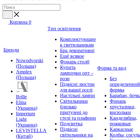
Корзина
0
Тип освітлення
Комплектующие
к светильникам
Бренди
Бра декоративні
Ещё всякое
Nowodvorski
Фонарь столб
(Польша)
Купить
Форма та вид
Amplex
лампочки опт –
(Польша)
розн
Без
Підвісні люстри
определенной
для вашої оселі
формы
Настільні лампи
Барабан, бочк
Brille
Світильники
Фонарь
Elina
близько
хрусталики,
(Украина)
притулені до
висюльки
Imperium
стелі та плафони
Канделябры,
Light
Подсветка
рожковые
(Украина)
Підвісні
Каркасные
LEVISTELLA
світильники на
Колбы, сосуд
(Китай)