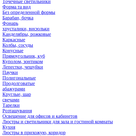
Точечные светильники
Форма та вид
Без определенной формы
Барабан, бочка
Фонарь
хрусталики, висюльки
Канделябры, рожковые
Каркасные
Колбы, сосуды
Конусные
Прямоугольник, куб
Куполом, зонтиком
Лепестки, чешуйки
Паучки
Полигональные
Продолговатые
абажурами
Круглые, шар
свечами
Тарелки
Розташування
Освещение для офисов и кабинетов
Люстры и светильники для зала и гостиной комнаты
Кухня
Люстры в прихожую, коридор