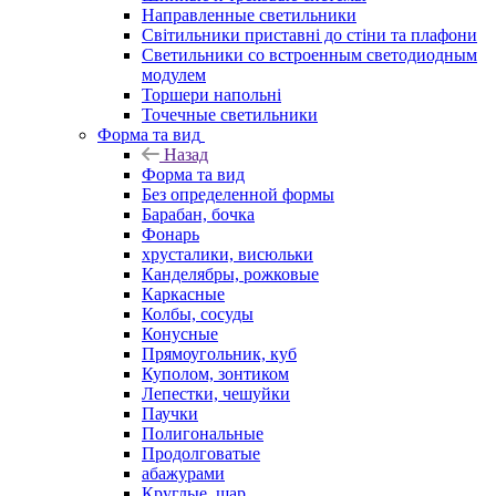
Направленные светильники
Світильники приставні до стіни та плафони
Светильники со встроенным светодиодным
модулем
Торшери напольні
Точечные светильники
Форма та вид
Назад
Форма та вид
Без определенной формы
Барабан, бочка
Фонарь
хрусталики, висюльки
Канделябры, рожковые
Каркасные
Колбы, сосуды
Конусные
Прямоугольник, куб
Куполом, зонтиком
Лепестки, чешуйки
Паучки
Полигональные
Продолговатые
абажурами
Круглые, шар