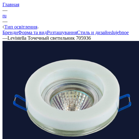
Главная
—
ru
—
Тип освітлення
Бренди
Форма та вид
Розташування
Стиль и дизайн
slujebnoe
—
Levistella Точечный светильник 705936