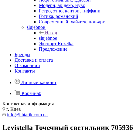
Модерн, ар-деко, нуво
Ретро, этно, кантри, тиффани
Готика, романский
Современный, хай-тек, поп-арт
slujebnoe
Назад
slujebnoe
Экспорт Rozetka
Предложение
Бренды
Доставка и оплата
О компании
Контакты
Личный кабинет
Корзина
0
Контактная информация
г. Киев
info@lihtarik.com.ua
Levistella Точечный светильник 705936