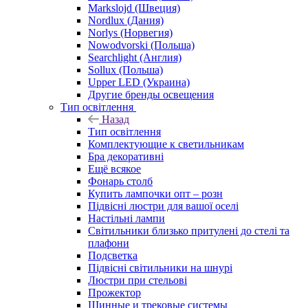
Markslojd (Швеция)
Nordlux (Дания)
Norlys (Норвегия)
Nowodvorski (Польша)
Searchlight (Англия)
Sollux (Польша)
Upper LED (Украина)
Другие бренды освещения
Тип освітлення
Назад
Тип освітлення
Комплектующие к светильникам
Бра декоративні
Ещё всякое
Фонарь столб
Купить лампочки опт – розн
Підвісні люстри для вашої оселі
Настільні лампи
Світильники близько притулені до стелі та
плафони
Подсветка
Підвісні світильники на шнурі
Люстри при стельові
Прожектор
Шинные и трековые системы