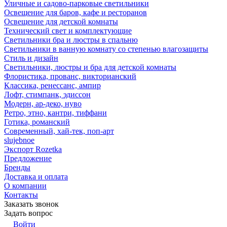
Уличные и садово-парковые светильники
Освещение для баров, кафе и ресторанов
Освещение для детской комнаты
Технический свет и комплектующие
Светильники бра и люстры в спальню
Светильники в ванную комнату со степенью влагозащиты
Стиль и дизайн
Светильники, люстры и бра для детской комнаты
Флористика, прованс, викторианский
Классика, ренессанс, ампир
Лофт, стимпанк, эдиссон
Модерн, ар-деко, нуво
Ретро, этно, кантри, тиффани
Готика, романский
Современный, хай-тек, поп-арт
slujebnoe
Экспорт Rozetka
Предложение
Бренды
Доставка и оплата
О компании
Контакты
Заказать звонок
Задать вопрос
Войти