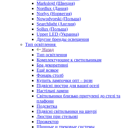
Markslojd (Швеция)
Nordlux (Дания)
Norlys (Норвегия)
Nowodvorski (Польша)
Searchlight (Англия)
Sollux (Польша)
Upper LED (Украина)
Другие бренды освещения
Тип освітлення
Назад
Тип освітлення
Комплектующие к светильникам
Бра декоративні
Ещё всякое
Фонарь столб
Купить лампочки опт – розн
Підвісні люстри для вашої оселі
Настільні лампи
Світильники близько притулені до стелі та
плафони
Подсветка
Підвісні світильники на шнурі
Люстри при стельові
Прожектор
Шинные и трековые системы