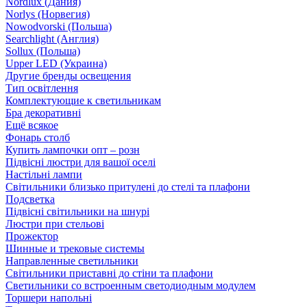
Nordlux (Дания)
Norlys (Норвегия)
Nowodvorski (Польша)
Searchlight (Англия)
Sollux (Польша)
Upper LED (Украина)
Другие бренды освещения
Тип освітлення
Комплектующие к светильникам
Бра декоративні
Ещё всякое
Фонарь столб
Купить лампочки опт – розн
Підвісні люстри для вашої оселі
Настільні лампи
Світильники близько притулені до стелі та плафони
Подсветка
Підвісні світильники на шнурі
Люстри при стельові
Прожектор
Шинные и трековые системы
Направленные светильники
Світильники приставні до стіни та плафони
Светильники со встроенным светодиодным модулем
Торшери напольні