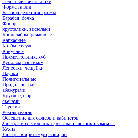
Точечные светильники
Форма та вид
Без определенной формы
Барабан, бочка
Фонарь
хрусталики, висюльки
Канделябры, рожковые
Каркасные
Колбы, сосуды
Конусные
Прямоугольник, куб
Куполом, зонтиком
Лепестки, чешуйки
Паучки
Полигональные
Продолговатые
абажурами
Круглые, шар
свечами
Тарелки
Розташування
Освещение для офисов и кабинетов
Люстры и светильники для зала и гостиной комнаты
Кухня
Люстры в прихожую, коридор