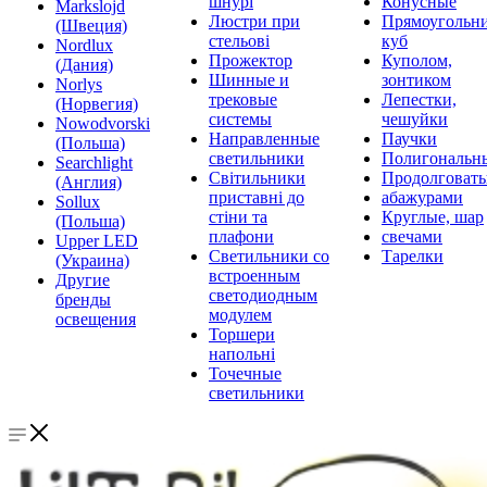
шнурі
Конусные
Markslojd
Люстри при
Прямоугольни
(Швеция)
стельові
куб
Nordlux
Прожектор
Куполом,
(Дания)
Шинные и
зонтиком
Norlys
трековые
Лепестки,
(Норвегия)
системы
чешуйки
Nowodvorski
Направленные
Паучки
(Польша)
светильники
Полигональн
Searchlight
Світильники
Продолговат
(Англия)
приставні до
абажурами
Sollux
стіни та
Круглые, шар
(Польша)
плафони
свечами
Upper LED
Светильники со
Тарелки
(Украина)
встроенным
Другие
светодиодным
бренды
модулем
освещения
Торшери
напольні
Точечные
светильники