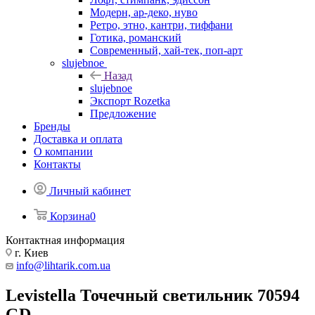
Модерн, ар-деко, нуво
Ретро, этно, кантри, тиффани
Готика, романский
Современный, хай-тек, поп-арт
slujebnoe
Назад
slujebnoe
Экспорт Rozetka
Предложение
Бренды
Доставка и оплата
О компании
Контакты
Личный кабинет
Корзина
0
Контактная информация
г. Киев
info@lihtarik.com.ua
Levistella Точечный светильник 70594
GD