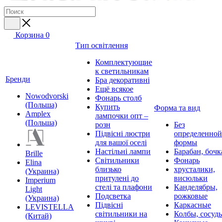
Корзина
0
Тип освітлення
Комплектующие
к светильникам
Бренди
Бра декоративні
Ещё всякое
Nowodvorski
Фонарь столб
(Польша)
Купить
Форма та вид
Amplex
лампочки опт –
(Польша)
розн
Без
Підвісні люстри
определенной
для вашої оселі
формы
Настільні лампи
Барабан, бочк
Brille
Світильники
Фонарь
Elina
близько
хрусталики,
(Украина)
притулені до
висюльки
Imperium
стелі та плафони
Канделябры,
Light
Подсветка
рожковые
(Украина)
Підвісні
Каркасные
LEVISTELLA
світильники на
Колбы, сосуд
(Китай)