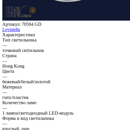
Артикул:
70594 GD
Levistella
Характеристики
Тип светильника
—
точковий світильник
Страна
—
Hong Kong
Цвета
—
бежевый/белый/золотой
Материал
—
гипс/пластик
Количество ламп
—
1 лампа/светодиодный LED-модуль
Форма и вид светильника
—
круглый, шар