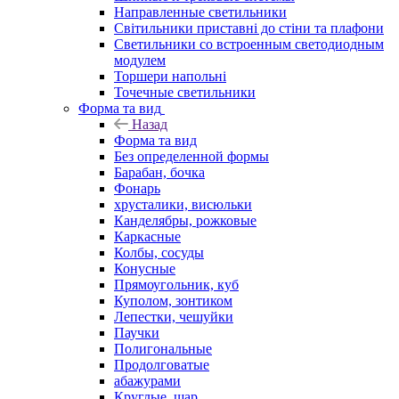
Направленные светильники
Світильники приставні до стіни та плафони
Светильники со встроенным светодиодным
модулем
Торшери напольні
Точечные светильники
Форма та вид
Назад
Форма та вид
Без определенной формы
Барабан, бочка
Фонарь
хрусталики, висюльки
Канделябры, рожковые
Каркасные
Колбы, сосуды
Конусные
Прямоугольник, куб
Куполом, зонтиком
Лепестки, чешуйки
Паучки
Полигональные
Продолговатые
абажурами
Круглые, шар