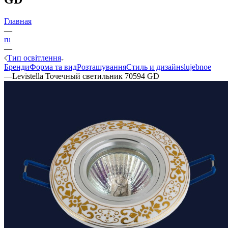
Главная
—
ru
—
Тип освітлення
Бренди
Форма та вид
Розташування
Стиль и дизайн
slujebnoe
—
Levistella Точечный светильник 70594 GD