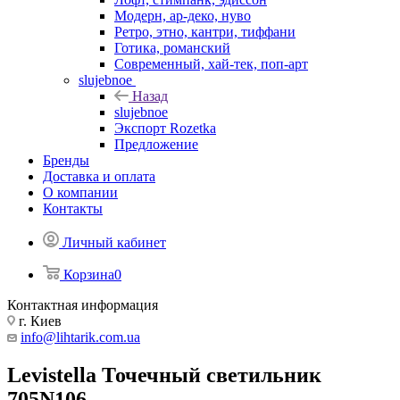
Модерн, ар-деко, нуво
Ретро, этно, кантри, тиффани
Готика, романский
Современный, хай-тек, поп-арт
slujebnoe
Назад
slujebnoe
Экспорт Rozetka
Предложение
Бренды
Доставка и оплата
О компании
Контакты
Личный кабинет
Корзина
0
Контактная информация
г. Киев
info@lihtarik.com.ua
Levistella Точечный светильник
705N106