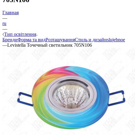
Главная
—
ru
—
Тип освітлення
Бренди
Форма та вид
Розташування
Стиль и дизайн
slujebnoe
—
Levistella Точечный светильник 705N106