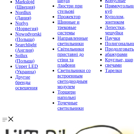
шнурі
Конусные
Markslojd
Люстри при
Прямоугольни
(Швеция)
стельові
куб
Nordlux
Прожектор
Куполом,
(Дания)
Шинные и
зонтиком
Norlys
трековые
Лепестки,
(Норвегия)
системы
чешуйки
Nowodvorski
Направленные
Паучки
(Польша)
светильники
Полигональн
Searchlight
Світильники
Продолговат
(Англия)
приставні до
абажурами
Sollux
стіни та
Круглые, шар
(Польша)
плафони
свечами
Upper LED
Светильники со
Тарелки
(Украина)
встроенным
Другие
светодиодным
бренды
модулем
освещения
Торшери
напольні
Точечные
светильники