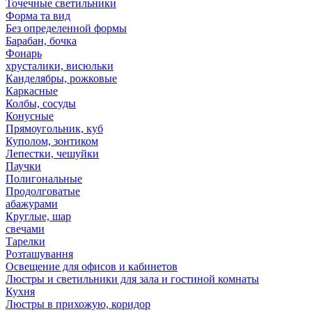
Точечные светильники
Форма та вид
Без определенной формы
Барабан, бочка
Фонарь
хрусталики, висюльки
Канделябры, рожковые
Каркасные
Колбы, сосуды
Конусные
Прямоугольник, куб
Куполом, зонтиком
Лепестки, чешуйки
Паучки
Полигональные
Продолговатые
абажурами
Круглые, шар
свечами
Тарелки
Розташування
Освещение для офисов и кабинетов
Люстры и светильники для зала и гостиной комнаты
Кухня
Люстры в прихожую, коридор