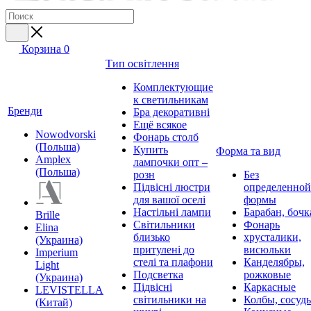
Корзина
0
Тип освітлення
Комплектующие
к светильникам
Бренди
Бра декоративні
Ещё всякое
Nowodvorski
Фонарь столб
(Польша)
Купить
Форма та вид
Amplex
лампочки опт –
(Польша)
розн
Без
Підвісні люстри
определенной
для вашої оселі
формы
Настільні лампи
Барабан, бочк
Brille
Світильники
Фонарь
Elina
близько
хрусталики,
(Украина)
притулені до
висюльки
Imperium
стелі та плафони
Канделябры,
Light
Подсветка
рожковые
(Украина)
Підвісні
Каркасные
LEVISTELLA
світильники на
Колбы, сосуд
(Китай)