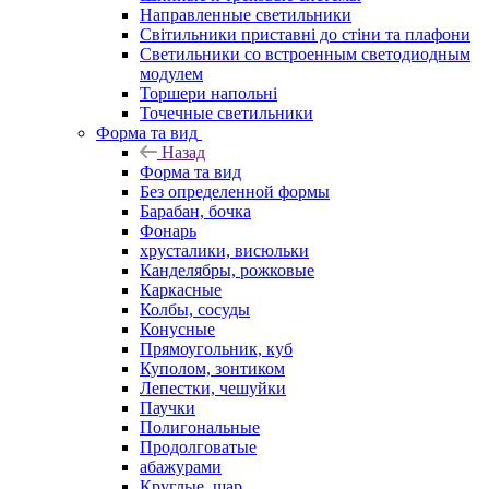
Направленные светильники
Світильники приставні до стіни та плафони
Светильники со встроенным светодиодным
модулем
Торшери напольні
Точечные светильники
Форма та вид
Назад
Форма та вид
Без определенной формы
Барабан, бочка
Фонарь
хрусталики, висюльки
Канделябры, рожковые
Каркасные
Колбы, сосуды
Конусные
Прямоугольник, куб
Куполом, зонтиком
Лепестки, чешуйки
Паучки
Полигональные
Продолговатые
абажурами
Круглые, шар