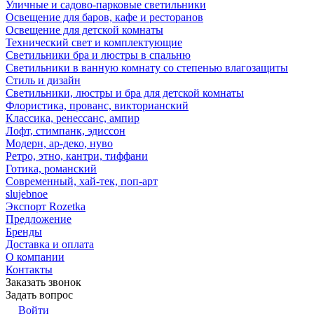
Уличные и садово-парковые светильники
Освещение для баров, кафе и ресторанов
Освещение для детской комнаты
Технический свет и комплектующие
Светильники бра и люстры в спальню
Светильники в ванную комнату со степенью влагозащиты
Стиль и дизайн
Светильники, люстры и бра для детской комнаты
Флористика, прованс, викторианский
Классика, ренессанс, ампир
Лофт, стимпанк, эдиссон
Модерн, ар-деко, нуво
Ретро, этно, кантри, тиффани
Готика, романский
Современный, хай-тек, поп-арт
slujebnoe
Экспорт Rozetka
Предложение
Бренды
Доставка и оплата
О компании
Контакты
Заказать звонок
Задать вопрос
Войти