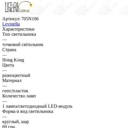
Артикул:
705N106
Levistella
Характеристики
Тип светильника
—
точковий світильник
Страна
—
Hong Kong
Цвета
—
разноцветный
Материал
—
гипс/пластик
Количество ламп
—
1 лампа/светодиодный LED-модуль
Форма и вид светильника
—
круглый, шар
69
грн.