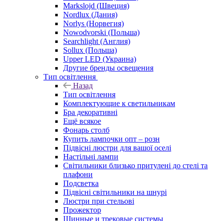
Markslojd (Швеция)
Nordlux (Дания)
Norlys (Норвегия)
Nowodvorski (Польша)
Searchlight (Англия)
Sollux (Польша)
Upper LED (Украина)
Другие бренды освещения
Тип освітлення
Назад
Тип освітлення
Комплектующие к светильникам
Бра декоративні
Ещё всякое
Фонарь столб
Купить лампочки опт – розн
Підвісні люстри для вашої оселі
Настільні лампи
Світильники близько притулені до стелі та
плафони
Подсветка
Підвісні світильники на шнурі
Люстри при стельові
Прожектор
Шинные и трековые системы