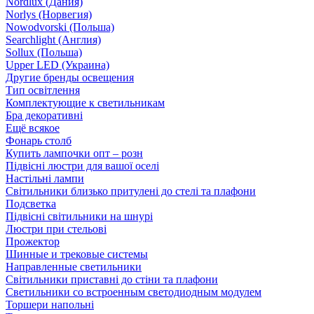
Nordlux (Дания)
Norlys (Норвегия)
Nowodvorski (Польша)
Searchlight (Англия)
Sollux (Польша)
Upper LED (Украина)
Другие бренды освещения
Тип освітлення
Комплектующие к светильникам
Бра декоративні
Ещё всякое
Фонарь столб
Купить лампочки опт – розн
Підвісні люстри для вашої оселі
Настільні лампи
Світильники близько притулені до стелі та плафони
Подсветка
Підвісні світильники на шнурі
Люстри при стельові
Прожектор
Шинные и трековые системы
Направленные светильники
Світильники приставні до стіни та плафони
Светильники со встроенным светодиодным модулем
Торшери напольні